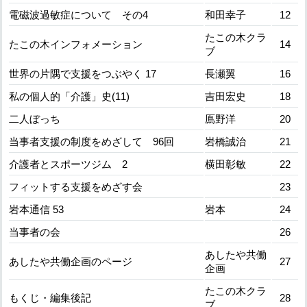
電磁波過敏症について その4
和田幸子
12
たこの木クラ
たこの木インフォメーション
14
ブ
世界の片隅で支援をつぶやく 17
長瀬翼
16
私の個人的「介護」史(11)
吉田宏史
18
二人ぼっち
鳫野洋
20
当事者支援の制度をめざして 96回
岩橋誠治
21
介護者とスポーツジム 2
横田彰敏
22
フィットする支援をめざす会
23
岩本通信 53
岩本
24
当事者の会
26
あしたや共働
あしたや共働企画のページ
27
企画
たこの木クラ
もくじ・編集後記
28
ブ