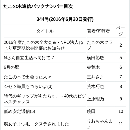
たこの木通信バックナンバー目次
344号(2016年6月20日発行)
ペー
タイトル
著者/寄稿者
ジ
2016年度たこの木全大会＆ - NPO法人ね
たこの木クラ
2
じり草定期総会開催のお知らせ
ブ
Nさん自立生活へ向けて 7
横田彰敏
5
6月の暦
＠荒木
6
たこの木で出会った人々
三井さよ
7
シセツ職員もつらいよ(3)
荒木巧也
8
時代のギャップがもたらす、 - 40代のビジ
上原理乃
9
ネスチャンス
低め安定通信(5)
鏡田
10
りおちゃんま
腐女子まつ毛エクステされました
11
ま