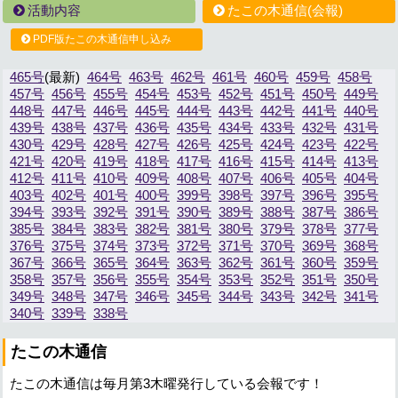
活動内容
たこの木通信(会報)
PDF版たこの木通信申し込み
465号
464号
463号
462号
461号
460号
459号
458号
457号
456号
455号
454号
453号
452号
451号
450号
449号
448号
447号
446号
445号
444号
443号
442号
441号
440号
439号
438号
437号
436号
435号
434号
433号
432号
431号
430号
429号
428号
427号
426号
425号
424号
423号
422号
421号
420号
419号
418号
417号
416号
415号
414号
413号
412号
411号
410号
409号
408号
407号
406号
405号
404号
403号
402号
401号
400号
399号
398号
397号
396号
395号
394号
393号
392号
391号
390号
389号
388号
387号
386号
385号
384号
383号
382号
381号
380号
379号
378号
377号
376号
375号
374号
373号
372号
371号
370号
369号
368号
367号
366号
365号
364号
363号
362号
361号
360号
359号
358号
357号
356号
355号
354号
353号
352号
351号
350号
349号
348号
347号
346号
345号
344号
343号
342号
341号
340号
339号
338号
たこの木通信
たこの木通信は毎月第3木曜発行している会報です！