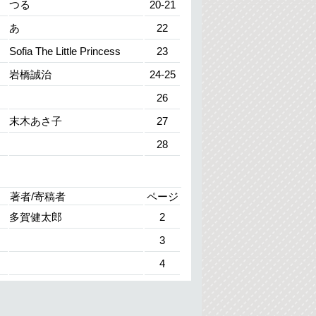
つる
20-21
あ
22
Sofia The Little Princess
23
～
岩橋誠治
24-25
26
末木あさ子
27
28
著者/寄稿者
ページ
多賀健太郎
2
3
4