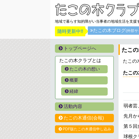
地域で暮らす知的障がい当事者の地域生活を支援
たこの木ブログ
随時更新中!!
(外部サ
トップページへ
たこの
たこの木クラブとは
たこの
たこの木の想い
たこの
概要
経緯
弱者芸
活動内容
先月か
たこの木通信(会報)
第５回
PDF版たこの木通信申し込み
球根ク