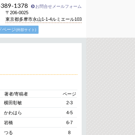
-389-1378
お問合せメールフォーム
〒206-0025
東京都多摩市永山1-1-4ルミエール103
ドページ
(外部サイト)
著者/寄稿者
ページ
横田彰敏
2-3
かわはら
4-5
岩橋
6-7
つる
8