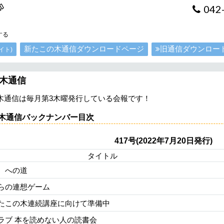
042
する
新たこの木通信ダウンロードページ
旧通信ダウンロー
イト)
木通信
木通信は毎月第3木曜発行している会報です！
木通信バックナンバー目次
417号(2022年7月20日発行)
タイトル
、への道
らの連想ゲーム
たこの木連続講座に向けて準備中
ラブ 本を読めない人の読書会