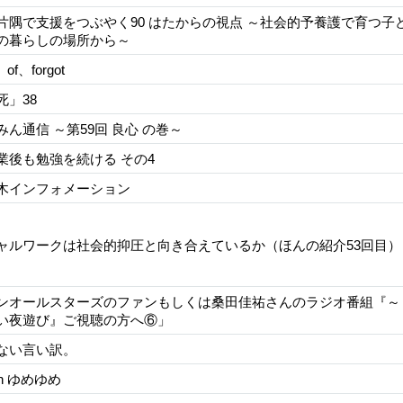
片隅で支援をつぶやく90 はたからの視点 ～社会的予養護で育つ子
の暮らしの場所から～
、of、forgot
死」38
みん通信 ～第59回 良心 の巻～
業後も勉強を続ける その4
木インフォメーション
ャルワークは社会的抑圧と向き合えているか（ほんの紹介53回目）
ンオールスターズのファンもしくは桑田佳祐さんのラジオ番組『～
い夜遊び』ご視聴の方へ⑥」
ない言い訳。
nin ゆめゆめ