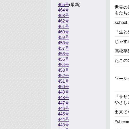
465号
世界の
464号
もたち
463号
462号
school
461号
460号
「生と
459号
じゃす
458号
457号
高校卒
456号
455号
たこの
454号
453号
452号
ソーシ
451号
450号
449号
「サザ
448号
やさし
447号
446号
出来て
445号
444号
#shie
443号