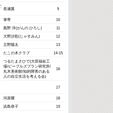
ど
長瀬翼
9
筆寄
10
鳫野 洋(がんの ひろし)
11
大野沙彩(じゃすみん)
12
立野陽太
13
たこの木クラブ
14-15
つるたまさひで(大田福祉工
場/ピープルズプラン研究所/
16
丸木美術館/知的障害のある
人の自立生活を考える会)
17
河原耀
18
浜島恭子
19