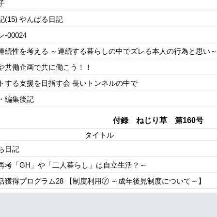
子
(15) やんばる日記
-00024
連続性を考える ～連続する暮らしの中でズレる本人の行為と思い
や共働企画で共に働こう！！
トする支援を目指す会 長いトンネルの中で
・編集後記
付録 ねじり草 第160号
タイトル
ち日記
再考「GH」や「二人暮らし」は自立生活？～
活獲得プログラム28 【制度利用⑦ ～成年後見制度について～】