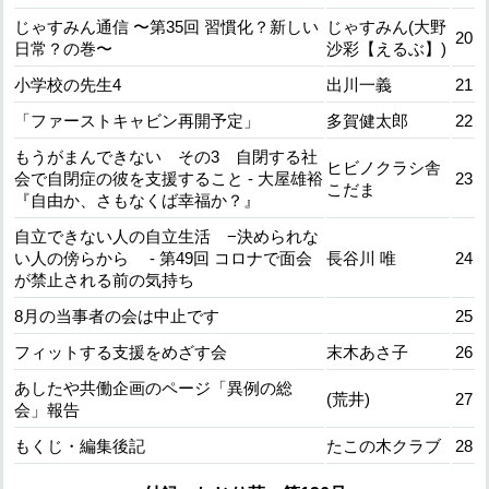
じゃすみん通信 〜第35回 習慣化？新しい
じゃすみん(大野
20
日常？の巻〜
沙彩【えるぶ】)
小学校の先生4
出川一義
21
「ファーストキャビン再開予定」
多賀健太郎
22
もうがまんできない その3 自閉する社
ヒビノクラシ舎
会で自閉症の彼を支援すること - 大屋雄裕
23
こだま
『自由か、さもなくば幸福か？』
自立できない人の自立生活 −決められな
い人の傍らから - 第49回 コロナで面会
長谷川 唯
24
が禁止される前の気持ち
8月の当事者の会は中止です
25
フィットする支援をめざす会
末木あさ子
26
あしたや共働企画のページ「異例の総
(荒井)
27
会」報告
もくじ・編集後記
たこの木クラブ
28