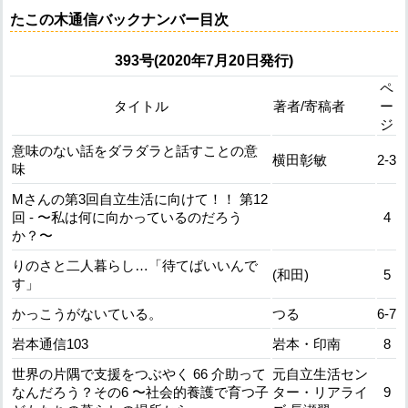
たこの木通信バックナンバー目次
393号(2020年7月20日発行)
ペ
タイトル
著者/寄稿者
ー
ジ
意味のない話をダラダラと話すことの意
横田彰敏
2-3
味
Mさんの第3回自立生活に向けて！！ 第12
回 - 〜私は何に向かっているのだろう
4
か？〜
りのさと二人暮らし…「待てばいいんで
(和田)
5
す」
かっこうがないている。
つる
6-7
岩本通信103
岩本・印南
8
世界の片隅で支援をつぶやく 66 介助って
元自立生活セン
なんだろう？その6 〜社会的養護で育つ子
ター・リアライ
9