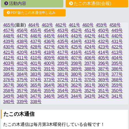
活動内容
たこの木通信(会報)
PDF版たこの木通信申し込み
465号
464号
463号
462号
461号
460号
459号
458号
457号
456号
455号
454号
453号
452号
451号
450号
449号
448号
447号
446号
445号
444号
443号
442号
441号
440号
439号
438号
437号
436号
435号
434号
433号
432号
431号
430号
429号
428号
427号
426号
425号
424号
423号
422号
421号
420号
419号
418号
417号
416号
415号
414号
413号
412号
411号
410号
409号
408号
407号
406号
405号
404号
403号
402号
401号
400号
399号
398号
397号
396号
395号
394号
393号
392号
391号
390号
389号
388号
387号
386号
385号
384号
383号
382号
381号
380号
379号
378号
377号
376号
375号
374号
373号
372号
371号
370号
369号
368号
367号
366号
365号
364号
363号
362号
361号
360号
359号
358号
357号
356号
355号
354号
353号
352号
351号
350号
349号
348号
347号
346号
345号
344号
343号
342号
341号
340号
339号
338号
たこの木通信
たこの木通信は毎月第3木曜発行している会報です！