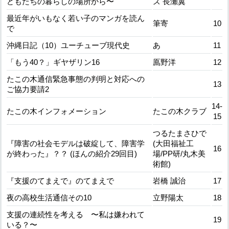
どもたちの暮らしの場所から〜
ズ 長瀬翼
最近年がいもなく若い子のマンガを読ん
筆寄
10
で
沖縄日記（10）ユーチューブ現代史
あ
11
「もう40？」ギヤザリン16
鳫野洋
12
たこの木通信緊急事態の判明と対応への
13
ご協力要請2
14-
たこの木インフォメーション
たこの木クラブ
15
つるたまさひで
『障害の社会モデルは破綻して、障害学
(大田福祉工
16
が終わった』？？ (ほんの紹介29回目)
場/PP研/丸木美
術館)
『支援のてまえで』のてまえで
岩橋 誠治
17
夜の高校生活通信その10
立野陽太
18
支援の連続性を考える 〜私は嫌われて
19
いる？〜