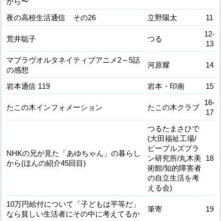
から〜
夜の高校生活通信 その26
立野陽太
11
12-
荒井聡子
つる
13
マブラヴオルタネイティブアニメ2～5話
河原耀
14
の感想
岩本通信 119
岩本・印南
15
16-
たこの木インフォメーション
たこの木クラブ
17
つるたまさひで
(大田福祉工場/
ピープルズプラ
NHKの兄が見た「あゆちゃん」の暮らし
ン研究所/丸木美
18
から(ほんの紹介45回目)
術館/知的障害者
の自立生活を考
える会)
10万円給付について「子どもは平等だ」
筆寄
19
なら貧しい生活者にその中に考えてるか