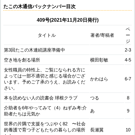
たこの木通信バックナンバー目次
409号(2021年11月20日発行)
ペ
タイトル
著者/寄稿者
ー
ジ
第3回たこの木連続講座準備中
2-3
空き地を創る場所
横田彰敏
4-5
女性職員の特性上、ご覧になられる方に
よっては一部不適切と感じる場合がござ
かわはら
6-7
います。予めご了承のうえ、お読みくだ
さい。
本を読めない人の読書会 球根クラブ
つる
8
介助者を6年やってみて（4）ねずみ考:介
あ
9
助者たちは元気か
世界の片隅で支援をつぶやく82 〜社会
的養護で育つ子どもたちの暮らしの場所
長瀬翼
10