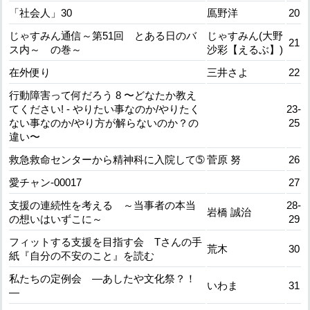
「社会人」30
鳫野洋
20
じゃすみん通信～第51回 とある日のバ
じゃすみん(大野
21
ス内～ の巻～
沙彩【えるぶ】)
在外便り
三井さよ
22
行動障害って何だろう 8 〜どなたか教え
てください! - やりたい事なのか/やりたく
23‐
ない事なのか/やり方が解らないのか？の
25
違い〜
救急救命センターから精神科に入院して➄
菅原 努
26
愛チャン-00017
27
支援の連続性を考える ～当事者の本当
28-
岩橋 誠治
の想いはいずこに～
29
フィットする支援を目指す会 Tさんの手
荒木
30
紙『自分の不安のこと』を読む
私たちの定例会 ―あしたや文化祭？！
いわま
31
―