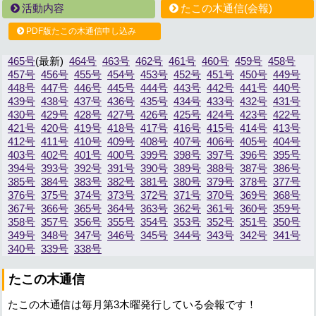
活動内容
たこの木通信(会報)
PDF版たこの木通信申し込み
465号
464号
463号
462号
461号
460号
459号
458号
457号
456号
455号
454号
453号
452号
451号
450号
449号
448号
447号
446号
445号
444号
443号
442号
441号
440号
439号
438号
437号
436号
435号
434号
433号
432号
431号
430号
429号
428号
427号
426号
425号
424号
423号
422号
421号
420号
419号
418号
417号
416号
415号
414号
413号
412号
411号
410号
409号
408号
407号
406号
405号
404号
403号
402号
401号
400号
399号
398号
397号
396号
395号
394号
393号
392号
391号
390号
389号
388号
387号
386号
385号
384号
383号
382号
381号
380号
379号
378号
377号
376号
375号
374号
373号
372号
371号
370号
369号
368号
367号
366号
365号
364号
363号
362号
361号
360号
359号
358号
357号
356号
355号
354号
353号
352号
351号
350号
349号
348号
347号
346号
345号
344号
343号
342号
341号
340号
339号
338号
たこの木通信
たこの木通信は毎月第3木曜発行している会報です！