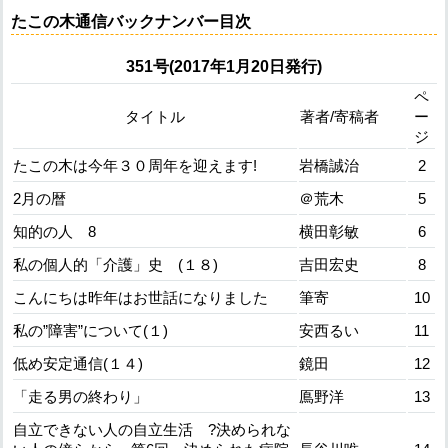
たこの木通信バックナンバー目次
351号(2017年1月20日発行)
ペ
タイトル
著者/寄稿者
ー
ジ
たこの木は今年３０周年を迎えます!
岩橋誠治
2
2月の暦
＠荒木
5
知的の人 8
横田彰敏
6
私の個人的「介護」史 (１８)
吉田宏史
8
こんにちは昨年はお世話になりました
筆寄
10
私の”障害”について(１)
安西るい
11
低め安定通信(１４)
鏡田
12
「走る男の終わり」
鳫野洋
13
自立できない人の自立生活 ?決められな