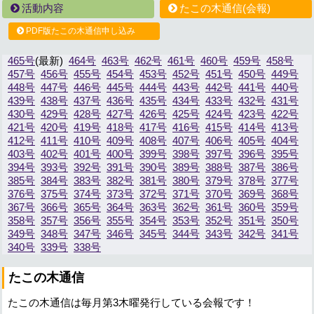
活動内容
たこの木通信(会報)
PDF版たこの木通信申し込み
465号
464号
463号
462号
461号
460号
459号
458号
457号
456号
455号
454号
453号
452号
451号
450号
449号
448号
447号
446号
445号
444号
443号
442号
441号
440号
439号
438号
437号
436号
435号
434号
433号
432号
431号
430号
429号
428号
427号
426号
425号
424号
423号
422号
421号
420号
419号
418号
417号
416号
415号
414号
413号
412号
411号
410号
409号
408号
407号
406号
405号
404号
403号
402号
401号
400号
399号
398号
397号
396号
395号
394号
393号
392号
391号
390号
389号
388号
387号
386号
385号
384号
383号
382号
381号
380号
379号
378号
377号
376号
375号
374号
373号
372号
371号
370号
369号
368号
367号
366号
365号
364号
363号
362号
361号
360号
359号
358号
357号
356号
355号
354号
353号
352号
351号
350号
349号
348号
347号
346号
345号
344号
343号
342号
341号
340号
339号
338号
たこの木通信
たこの木通信は毎月第3木曜発行している会報です！