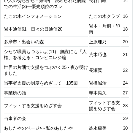
い人の傍らから - 第6回 決められた病院
長谷川唯
14
での生活(3)―優先順位のズレ
たこの木インフォメーション
たこの木クラブ
16
岩本・片桐・印
岩本通信61 日々の日通信20
18
南
多摩市・出会いの森
上原理乃
20
シセツ職員もつらいよ(11) - 無謀にも「人
荒木巧也
21
権」を考える・コンビニレジ編
世界の片隅で支援をつぶやく25 - 夜が明け
長瀬翼
22
ました
当事者支援の制度をめざして 105回
岩橋誠治
24
事業所の話
寺本晃久
27
フィットする支
フィットする支援をめざす会
28
援をめざす会
当事者の会
29
あしたやのページ> - 私のあしたや
益永稲美
30