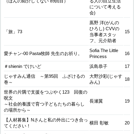
（ほんの紹介してない 89回目）
る人の自立生活
について考える
会)
鳫野 洋(がんの
ひろし) CVVの
「旅」73
15
当事者スタッ
フ、元介助者
Sofia The Little
愛チャン-00 Pasta牧師 先生のお祈り。
16
Princess
＃shienin でけいど
浜島恭子
17
じゃすみん通信 ～第95回 ふざけるの
大野沙彩(じゃす
18
巻～
みん)
世界の片隅で支援をつぶやく123 回復の
呪文
長瀬翼
19
～社会的養護で育つ子どもたちの暮らし
の場所から～
【人材募集】Nさんと私の外出につき合っ
横田 彰敏
20
てください！