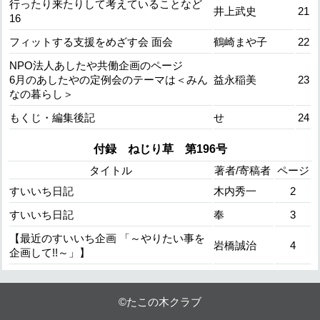
行ったり来たりして考えていることなど
井上武史
21
16
フィットする支援をめざす会 面会
鶴崎まや子
22
NPO法人あしたや共働企画のページ
6月のあしたやの定例会のテーマは＜みん
益永稲美
23
なの暮らし＞
もくじ・編集後記
せ
24
付録 ねじり草 第196号
タイトル
著者/寄稿者
ページ
すいいち日記
木内秀一
2
すいいち日記
奉
3
【最近のすいいち企画 「～やりたい事を
岩橋誠治
4
企画して!!～」】
©たこの木クラブ