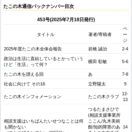
たこの木通信バックナンバー目次
453号(2025年7月18日発行)
ペ
タイトル
著者/寄稿者
ー
ジ
2025年度たこの木全体会報告
岩橋 誠治
2-4
政治は生活に直結しているとかっていう
横田 彰敏
5-6
けど「生活」って何？
たこの木を讃える回
あ
7-8
社会に向けて その16
立野陽太
9
12-
たこの木インフォメーション
たこの木クラブ
13
つるたまさひで
(相談支援事業所
相談支援はいちばんたいせつなことは何
ここん/丸木美術
も聞かない
館/知的障害のあ
14