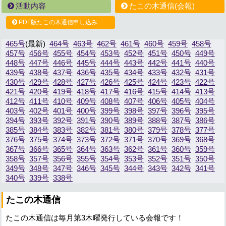
活動内容
たこの木通信(会報)
PDF版たこの木通信申し込み
465号
464号
463号
462号
461号
460号
459号
458号
457号
456号
455号
454号
453号
452号
451号
450号
449号
448号
447号
446号
445号
444号
443号
442号
441号
440号
439号
438号
437号
436号
435号
434号
433号
432号
431号
430号
429号
428号
427号
426号
425号
424号
423号
422号
421号
420号
419号
418号
417号
416号
415号
414号
413号
412号
411号
410号
409号
408号
407号
406号
405号
404号
403号
402号
401号
400号
399号
398号
397号
396号
395号
394号
393号
392号
391号
390号
389号
388号
387号
386号
385号
384号
383号
382号
381号
380号
379号
378号
377号
376号
375号
374号
373号
372号
371号
370号
369号
368号
367号
366号
365号
364号
363号
362号
361号
360号
359号
358号
357号
356号
355号
354号
353号
352号
351号
350号
349号
348号
347号
346号
345号
344号
343号
342号
341号
340号
339号
338号
たこの木通信
たこの木通信は毎月第3木曜発行している会報です！