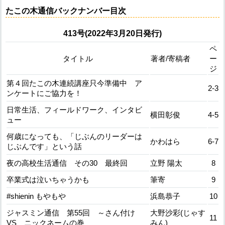
たこの木通信バックナンバー目次
413号(2022年3月20日発行)
ペ
タイトル
著者/寄稿者
ー
ジ
第４回たこの木連続講座只今準備中 ア
2-3
ンケートにご協力を！
日常生活、フィールドワーク、インタビ
横田彰俊
4-5
ュー
何歳になっても、「じぶんのリーダーは
かわはら
6-7
じぶんです」という話
夜の高校生活通信 その30 最終回
立野 陽太
8
卒業式は泣いちゃうかも
筆寄
9
#shienin もやもや
浜島恭子
10
ジャスミン通信 第55回 ～さん付け
大野沙彩(じゃす
11
VS ニックネームの巻
みん)