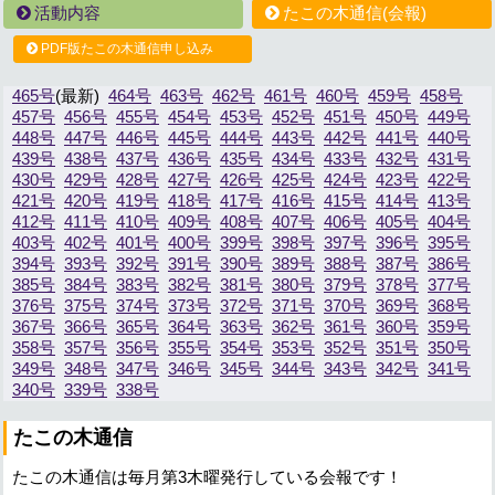
活動内容
たこの木通信(会報)
PDF版たこの木通信申し込み
465号
464号
463号
462号
461号
460号
459号
458号
457号
456号
455号
454号
453号
452号
451号
450号
449号
448号
447号
446号
445号
444号
443号
442号
441号
440号
439号
438号
437号
436号
435号
434号
433号
432号
431号
430号
429号
428号
427号
426号
425号
424号
423号
422号
421号
420号
419号
418号
417号
416号
415号
414号
413号
412号
411号
410号
409号
408号
407号
406号
405号
404号
403号
402号
401号
400号
399号
398号
397号
396号
395号
394号
393号
392号
391号
390号
389号
388号
387号
386号
385号
384号
383号
382号
381号
380号
379号
378号
377号
376号
375号
374号
373号
372号
371号
370号
369号
368号
367号
366号
365号
364号
363号
362号
361号
360号
359号
358号
357号
356号
355号
354号
353号
352号
351号
350号
349号
348号
347号
346号
345号
344号
343号
342号
341号
340号
339号
338号
たこの木通信
たこの木通信は毎月第3木曜発行している会報です！