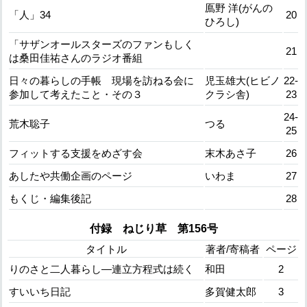
鳫野 洋(がんの
「人」34
20
ひろし)
「サザンオールスターズのファンもしく
21
は桑田佳祐さんのラジオ番組
日々の暮らしの手帳 現場を訪ねる会に
児玉雄大(ヒビノ
22-
参加して考えたこと・その３
クラシ舎)
23
24-
荒木聡子
つる
25
フィットする支援をめざす会
末木あさ子
26
あしたや共働企画のページ
いわま
27
もくじ・編集後記
28
付録 ねじり草 第156号
タイトル
著者/寄稿者
ページ
りのさと二人暮らし―連立方程式は続く
和田
2
すいいち日記
多賀健太郎
3