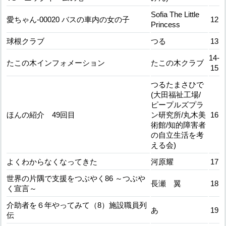
Sofia The Little
愛ちゃん-00020 バスの車内の女の子
12
Princess
球根クラブ
つる
13
14-
たこの木インフォメーション
たこの木クラブ
15
つるたまさひで
(大田福祉工場/
ピープルズプラ
ほんの紹介 49回目
ン研究所/丸木美
16
術館/知的障害者
の自立生活を考
える会)
よくわからなくなってきた
河原耀
17
世界の片隅で支援をつぶやく86 ～つぶや
長瀬 翼
18
く宣言～
介助者を６年やってみて（8）施設職員列
あ
19
伝