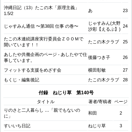
沖縄日記（13）たこの木「原理主義」
あ
23
1.5/2
じゃすみん(大野
じゃすみん通信 〜第38回 仕事 の巻〜
24
沙彩【えるぶ】)
たこの木連続講座実行委員会ＺＯＯＭで
たこの木クラブ
25
開いています！！
あしたや共働企画のページ - あしたやで仕
後藤つき子
26
事しています。
フィットする支援をめざす会
横田彰敏
27
もくじ・編集後記
たこの木クラブ
28
付録 ねじり草 第140号
タイトル
著者/寄稿者
ページ
りのさと二人暮らし …「親でもないの
和田
2
に」
すいいち日記
ねじり草
3