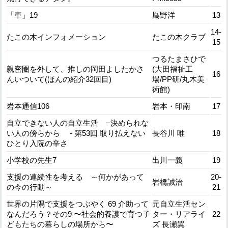
「車」19
鳫野洋
13
14-
たこの木インフォメーション
たこの木クラブ
15
つるたまさひで
親密圏を外して、推しの岡田よしたかさ
(大田福祉工
16
んいついて(ほんの紹介32回目)
場/PP研/丸木美
術館)
岩本通信106
岩本・印南
17
自立できない人の自立生活 −決められな
い人の傍らから - 第53回 取り払えない
長谷川 唯
18
ひとり入院の辛さ
小学校の先生7
出川一義
19
支援の連続性を考える ～何かがあって
20-
岩橋誠治
の今の行動～
21
世界の片隅で支援をつぶやく 69 介助って
元自立生活セン
なんだろう？その9 〜社会的養護で育つ子
ター・リアライ
22
どもたちの暮らしの場所から〜
ズ 長瀬翼