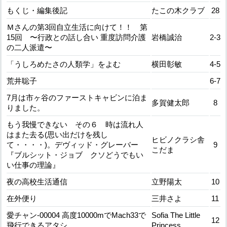
もくじ・編集後記
たこの木クラブ
28
Ｍさんの第3回自立生活に向けて！！ 第
15回 〜行政との話し合い 重度訪問介護
岩橋誠治
2-3
の二人派遣〜
「うしろめたさの人類学」をよむ
横田彰敏
4-5
荒井聡子
6-7
7月は市ヶ谷のファーストキャビンに泊ま
多賀健太郎
8
りました。
もう我慢できない その６ 時は流れ人
はまた去る(思い出だけを残し
ヒビノクラシ舎
て・・・・)。デヴィッド・グレーバー
9
こだま
『ブルシット・ジョブ クソどうでもい
い仕事の理論』
夜の高校生活通信
立野陽太
10
在外便り
三井さよ
11
愛チャン-00004 高度10000mでMach33で
Sofia The Little
12
飛行できるアタシ。
Princess