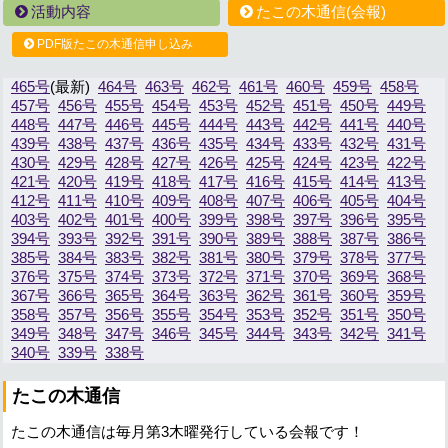
活動内容
たこの木通信(会報)
PDF版たこの木通信申し込み
465号
464号
463号
462号
461号
460号
459号
458号
457号
456号
455号
454号
453号
452号
451号
450号
449号
448号
447号
446号
445号
444号
443号
442号
441号
440号
439号
438号
437号
436号
435号
434号
433号
432号
431号
430号
429号
428号
427号
426号
425号
424号
423号
422号
421号
420号
419号
418号
417号
416号
415号
414号
413号
412号
411号
410号
409号
408号
407号
406号
405号
404号
403号
402号
401号
400号
399号
398号
397号
396号
395号
394号
393号
392号
391号
390号
389号
388号
387号
386号
385号
384号
383号
382号
381号
380号
379号
378号
377号
376号
375号
374号
373号
372号
371号
370号
369号
368号
367号
366号
365号
364号
363号
362号
361号
360号
359号
358号
357号
356号
355号
354号
353号
352号
351号
350号
349号
348号
347号
346号
345号
344号
343号
342号
341号
340号
339号
338号
たこの木通信
たこの木通信は毎月第3木曜発行している会報です！