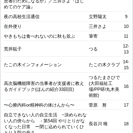
患者のためになるか』／三井さよ『はじ
めてのケア論』
夜の高校生活通信
立野陽太
9
在外便り
三井さよ
10
やきもちは食べれないのに秋も並ぶ
筆寄
11
12-
荒井聡子
つる
13
14-
たこの木インフォメーション
たこの木クラブ
15
つるたまさひで
高次脳機能障害の当事者が支援者に教え
(大田福祉工
16
るガイドブック(ほんの紹介33回目)
場/PP研/丸木美
術館)
〜心療内科or精神科の体けんから〜
菅原 努
17
自立できない人の自立生活 −決められな
い人の傍らから - 第54回 やりとりがな
長谷川 唯
18
くなった日常 ー閉じ込められていくひ
とり入院の辛さ