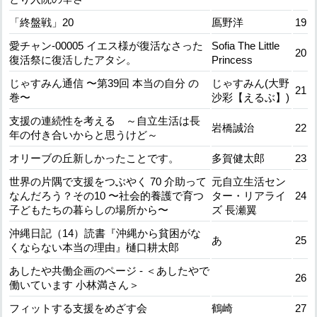
「終盤戦」20
鳫野洋
19
愛チャン-00005 イエス様が復活なさった
Sofia The Little
20
復活祭に復活したアタシ。
Princess
じゃすみん通信 〜第39回 本当の自分 の
じゃすみん(大野
21
巻〜
沙彩【えるぶ】)
支援の連続性を考える ～自立生活は長
岩橋誠治
22
年の付き合いからと思うけど～
オリーブの丘新しかったことです。
多賀健太郎
23
世界の片隅で支援をつぶやく 70 介助って
元自立生活セン
なんだろう？その10 〜社会的養護で育つ
ター・リアライ
24
子どもたちの暮らしの場所から〜
ズ 長瀬翼
沖縄日記（14）読書『沖縄から貧困がな
あ
25
くならない本当の理由』樋口耕太郎
あしたや共働企画のページ - ＜あしたやで
26
働いています 小林満さん＞
フィットする支援をめざす会
鶴崎
27