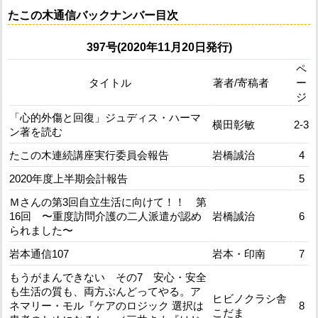
たこの木通信バックナンバー目次
397号(2020年11月20日発行)
ペ
タイトル
著者/寄稿者
ー
ジ
「心的外傷と回復」ジュディス・ハーマ
横田彰敏
2-3
ン著を読む
たこの木連続講座実行委員会報告
岩橋誠治
4
2020年度上半期会計報告
5
Ｍさんの第3回自立生活に向けて！！ 第
16回 〜重度訪問介護の二人派遣が認め
岩橋誠治
6
られました〜
岩本通信107
岩本・印南
7
もうがまんできない その7 安心・安全
も生活の質も、両方ぶんどってやる。ア
ヒビノクラシ舎
ネマリー・モル『ケアのロジック 選択は
8
こだま