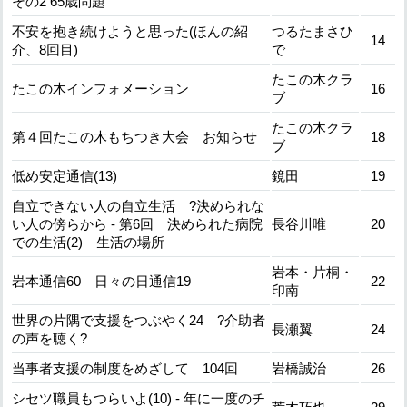
その2 65歳問題
不安を抱き続けようと思った(ほんの紹
つるたまさひ
14
介、8回目)
で
たこの木クラ
たこの木インフォメーション
16
ブ
たこの木クラ
第４回たこの木もちつき大会 お知らせ
18
ブ
低め安定通信(13)
鏡田
19
自立できない人の自立生活 ?決められな
い人の傍らから - 第6回 決められた病院
長谷川唯
20
での生活(2)―生活の場所
岩本・片桐・
岩本通信60 日々の日通信19
22
印南
世界の片隅で支援をつぶやく24 ?介助者
長瀬翼
24
の声を聴く?
当事者支援の制度をめざして 104回
岩橋誠治
26
シセツ職員もつらいよ(10) - 年に一度のチ