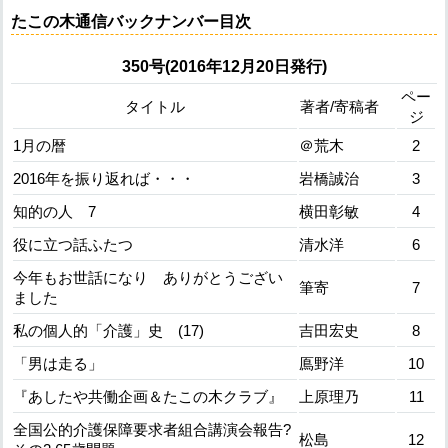
たこの木通信バックナンバー目次
350号(2016年12月20日発行)
ペー
タイトル
著者/寄稿者
ジ
1月の暦
＠荒木
2
2016年を振り返れば・・・
岩橋誠治
3
知的の人 7
横田彰敏
4
役に立つ話ふたつ
清水洋
6
今年もお世話になり ありがとうござい
筆寄
7
ました
私の個人的「介護」史 (17)
吉田宏史
8
「男は走る」
鳫野洋
10
『あしたや共働企画＆たこの木クラブ』
上原理乃
11
全国公的介護保障要求者組合講演会報告?
松島
12