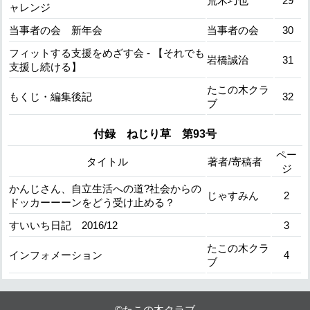
荒木巧也
29
ャレンジ
当事者の会 新年会
当事者の会
30
フィットする支援をめざす会 - 【それでも
岩橋誠治
31
支援し続ける】
たこの木クラ
もくじ・編集後記
32
ブ
付録 ねじり草 第93号
ペー
タイトル
著者/寄稿者
ジ
かんじさん、自立生活への道?社会からの
じゃすみん
2
ドッカーーーンをどう受け止める？
すいいち日記 2016/12
3
たこの木クラ
インフォメーション
4
ブ
©たこの木クラブ