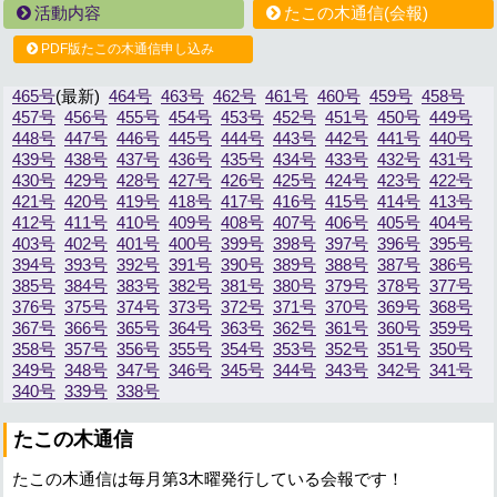
活動内容
たこの木通信(会報)
PDF版たこの木通信申し込み
465号
464号
463号
462号
461号
460号
459号
458号
457号
456号
455号
454号
453号
452号
451号
450号
449号
448号
447号
446号
445号
444号
443号
442号
441号
440号
439号
438号
437号
436号
435号
434号
433号
432号
431号
430号
429号
428号
427号
426号
425号
424号
423号
422号
421号
420号
419号
418号
417号
416号
415号
414号
413号
412号
411号
410号
409号
408号
407号
406号
405号
404号
403号
402号
401号
400号
399号
398号
397号
396号
395号
394号
393号
392号
391号
390号
389号
388号
387号
386号
385号
384号
383号
382号
381号
380号
379号
378号
377号
376号
375号
374号
373号
372号
371号
370号
369号
368号
367号
366号
365号
364号
363号
362号
361号
360号
359号
358号
357号
356号
355号
354号
353号
352号
351号
350号
349号
348号
347号
346号
345号
344号
343号
342号
341号
340号
339号
338号
たこの木通信
たこの木通信は毎月第3木曜発行している会報です！